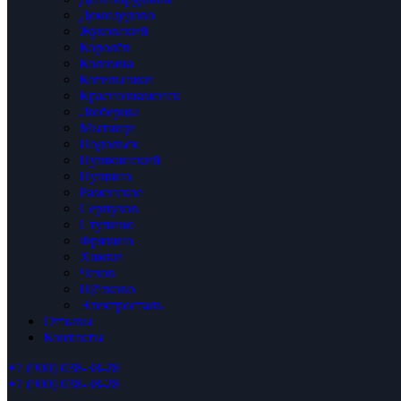
Домодедово
Жуковский
Королёв
Коломна
Котельники
Краснознаменск
Люберцы
Мытищи
Подольск
Пушкинский
Пущино
Раменское
Серпухов
Ступино
Фрязино
Химки
Чехов
Щёлково
Электросталь
Отзывы
Контакты
+7 (900) 038-38-28
+7 (900) 038-38-28