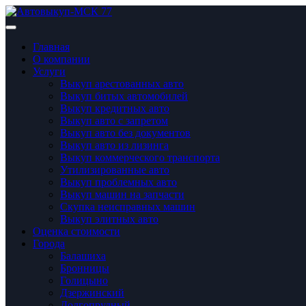
Главная
О компании
Услуги
Выкуп арестованных авто
Выкуп битых автомобилей
Выкуп кредитных авто
Выкуп авто с запретом
Выкуп авто без документов
Выкуп авто из лизинга
Выкуп коммерческого транспорта
Утилизированные авто
Выкуп проблемных авто
Выкуп машин на запчасти
Скупка неисправных машин
Выкуп элитных авто
Оценка стоимости
Города
Балашиха
Бронницы
Голицынo
Дзержинский
Долгопрудный