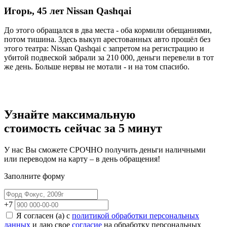
Игорь, 45 лет
Nissan Qashqai
До этого обращался в два места - оба кормили обещаниями,
Ч
потом тишина. Здесь выкуп арестованных авто прошёл без
а
этого театра: Nissan Qashqai с запретом на регистрацию и
Н
убитой подвеской забрали за 210 000, деньги перевели в тот
в
же день. Больше нервы не мотали - и на том спасибо.
о
о
Узнайте максимальную
стоимость сейчас
за 5 минут
У нас Вы сможете СРОЧНО получить деньги наличными
или переводом на карту – в день обращения!
Заполните форму
+7
Я согласен (а) с
политикой обработки персональных
данных
и даю свое
согласие
на обработку персональных