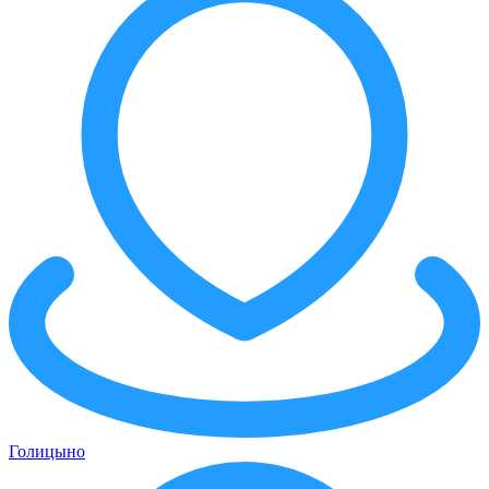
Голицынo