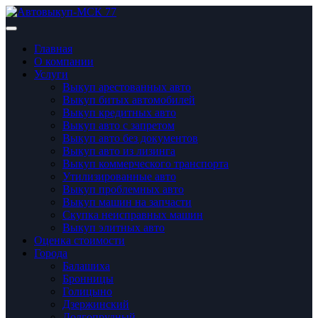
Главная
О компании
Услуги
Выкуп арестованных авто
Выкуп битых автомобилей
Выкуп кредитных авто
Выкуп авто с запретом
Выкуп авто без документов
Выкуп авто из лизинга
Выкуп коммерческого транспорта
Утилизированные авто
Выкуп проблемных авто
Выкуп машин на запчасти
Скупка неисправных машин
Выкуп элитных авто
Оценка стоимости
Города
Балашиха
Бронницы
Голицынo
Дзержинский
Долгопрудный