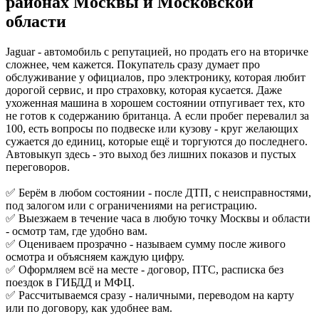
районах
Москвы и Московской
области
Jaguar - автомобиль с репутацией, но продать его на вторичке
сложнее, чем кажется. Покупатель сразу думает про
обслуживание у официалов, про электронику, которая любит
дорогой сервис, и про страховку, которая кусается. Даже
ухоженная машина в хорошем состоянии отпугивает тех, кто
не готов к содержанию британца. А если пробег перевалил за
100, есть вопросы по подвеске или кузову - круг желающих
сужается до единиц, которые ещё и торгуются до последнего.
Автовыкуп здесь - это выход без лишних показов и пустых
переговоров.
✅ Берём в любом состоянии - после ДТП, с неисправностями,
под залогом или с ограничениями на регистрацию.
✅ Выезжаем в течение часа в любую точку Москвы и области
- осмотр там, где удобно вам.
✅ Оцениваем прозрачно - называем сумму после живого
осмотра и объясняем каждую цифру.
✅ Оформляем всё на месте - договор, ПТС, расписка без
поездок в ГИБДД и МФЦ.
✅ Рассчитываемся сразу - наличными, переводом на карту
или по договору, как удобнее вам.