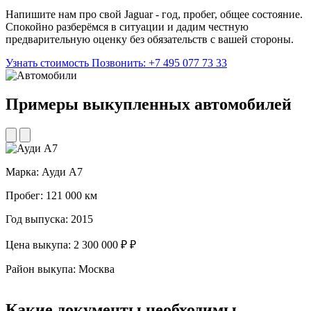
Напишите нам про свой Jaguar - год, пробег, общее состояние.
Спокойно разберёмся в ситуации и дадим честную
предварительную оценку без обязательств с вашей стороны.
Узнать стоимость
Позвонить: +7 495 077 73 33
Примеры выкупленных
автомобилей
Марка:
Ауди А7
М
Пробег:
121 000 км
П
Год выпуска:
2015
Г
Цена выкупа:
2 300 000 ₽ ₽
Ц
Район выкупа:
Москва
Р
Какие
документы необходимы