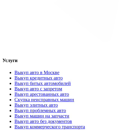
Услуги
Выкуп авто в Москве
Выкуп кредитных авто
Выкуп битых автомобилей
Выкуп авто с запретом
Выкуп арестованных авто
Скупка неисправных машин
Выкуп элитных авто
Выкуп проблемных авто
Выкуп машин на запчасти
Выкуп авто без документов
Выкуп коммерческого транспорта