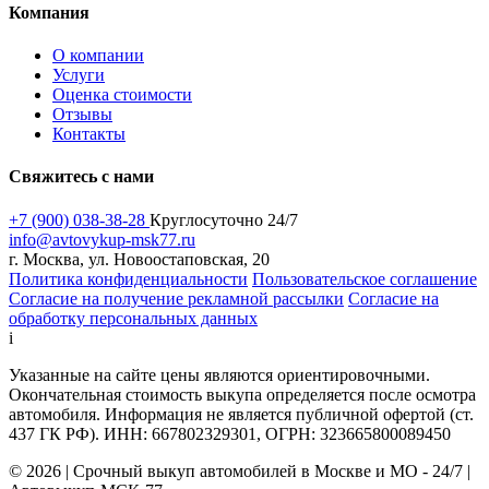
Компания
О компании
Услуги
Оценка стоимости
Отзывы
Контакты
Свяжитесь с нами
+7 (900) 038-38-28
Круглосуточно 24/7
info@avtovykup-msk77.ru
г. Москва, ул. Новоостаповская, 20
Политика конфиденциальности
Пользовательское соглашение
Согласие на получение рекламной рассылки
Согласие на
обработку персональных данных
i
Указанные на сайте цены являются ориентировочными.
Окончательная стоимость выкупа определяется после осмотра
автомобиля. Информация не является публичной офертой (ст.
437 ГК РФ). ИНН: 667802329301, ОГРН: 323665800089450
© 2026 | Срочный выкуп автомобилей в Москве и МО - 24/7 |