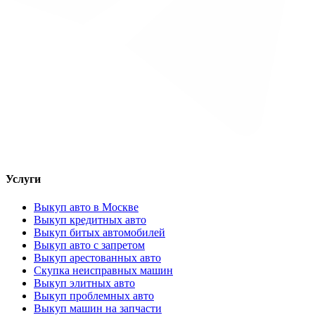
Услуги
Выкуп авто в Москве
Выкуп кредитных авто
Выкуп битых автомобилей
Выкуп авто с запретом
Выкуп арестованных авто
Скупка неисправных машин
Выкуп элитных авто
Выкуп проблемных авто
Выкуп машин на запчасти