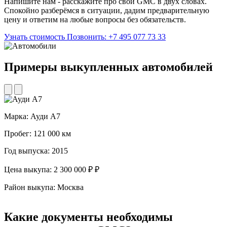
Напишите нам - расскажите про свой GMC в двух словах.
Спокойно разберёмся в ситуации, дадим предварительную
цену и ответим на любые вопросы без обязательств.
Узнать стоимость
Позвонить: +7 495 077 73 33
Примеры выкупленных
автомобилей
Марка:
Ауди А7
М
Пробег:
121 000 км
П
Год выпуска:
2015
Г
Цена выкупа:
2 300 000 ₽ ₽
Ц
Район выкупа:
Москва
Р
Какие
документы необходимы