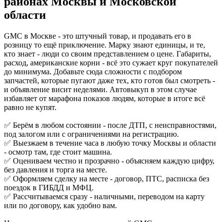
районах
Москвы и Московской
области
GMC в Москве - это штучный товар, и продавать его в
розницу то ещё приключение. Марку знают единицы, и те,
кто знает - люди со своим представлением о цене. Габариты,
расход, американские корни - всё это сужает круг покупателей
до минимума. Добавьте сюда сложности с подбором
запчастей, которые пугают даже тех, кто готов был смотреть -
и объявление висит неделями. Автовыкуп в этом случае
избавляет от марафона показов людям, которые в итоге всё
равно не купят.
✅ Берём в любом состоянии - после ДТП, с неисправностями,
под залогом или с ограничениями на регистрацию.
✅ Выезжаем в течение часа в любую точку Москвы и области
- осмотр там, где стоит машина.
✅ Оцениваем честно и прозрачно - объясняем каждую цифру,
без давления и торга на месте.
✅ Оформляем сделку на месте - договор, ПТС, расписка без
поездок в ГИБДД и МФЦ.
✅ Рассчитываемся сразу - наличными, переводом на карту
или по договору, как удобно вам.