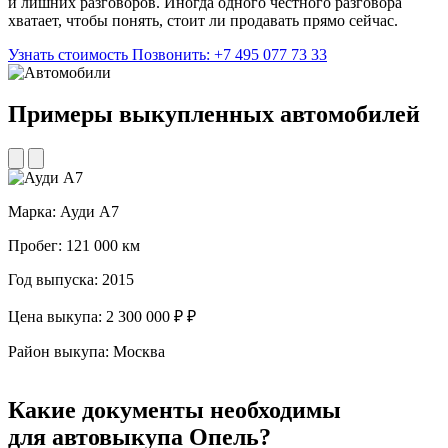
и лишних разговоров. Иногда одного честного разговора
хватает, чтобы понять, стоит ли продавать прямо сейчас.
Узнать стоимость
Позвонить: +7 495 077 73 33
Примеры выкупленных
автомобилей
Марка:
Ауди А7
М
Пробег:
121 000 км
П
Год выпуска:
2015
Г
Цена выкупа:
2 300 000 ₽ ₽
Ц
Район выкупа:
Москва
Р
Какие
документы необходимы
для автовыкупа Опель?