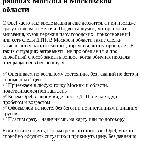
районах
Москвы и Московской
области
С Opel часто так: вроде машина ещё держится, а при продаже
сразу всплывают мелочи. Подвеска шумит, мотор просит
внимания, кузов пережил пару городских "прикосновений"
или есть следы ДТП. В Москве и области такие сделки
затягиваются: кто-то смотрит, торгуется, потом пропадает. В
таких ситуациях автовыкуп - не про обещания, а про
спокойный способ закрыть вопрос, когда обычная продажа
превращается в бег по кругу.
✅ Оцениваем по реальному состоянию, без гаданий по фото и
"примерных" цен
✅ Приезжаем в любую точку Москвы и области,
подстраиваемся под ваш день
✅ Берём Opel в любом виде: после ДТП, не на ходу, с
пробегом и возрастом
✅ Оформляем на месте, без беготни по инстанциям и лишних
кругов
✅ Платим сразу - наличными, на карту или по договору
Если хотите понять, сколько реально стоит ваш Opel, можно
спокойно обсудить ситуацию и прикинуть цену. Без давления