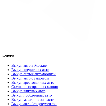
Услуги
Выкуп авто в Москве
Выкуп кредитных авто
Выкуп битых автомобилей
Выкуп авто с запретом
Выкуп арестованных авто
Скупка неисправных машин
Выкуп элитных авто
Выкуп проблемных авто
Выкуп машин на запчасти
Выкуп авто без документов