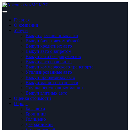
Главная
О компании
Услуги
Выкуп арестованных авто
Выкуп битых автомобилей
Выкуп кредитных авто
Выкуп авто с запретом
Выкуп авто без документов
Выкуп авто из лизинга
Выкуп коммерческого транспорта
Утилизированные авто
Выкуп проблемных авто
Выкуп машин на запчасти
Скупка неисправных машин
Выкуп элитных авто
Оценка стоимости
Города
Балашиха
Бронницы
Голицынo
Дзержинский
Долгопрудный