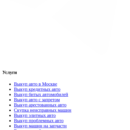
Услуги
Выкуп авто в Москве
Выкуп кредитных авто
Выкуп битых автомобилей
Выкуп авто с запретом
Выкуп арестованных авто
Скупка неисправных машин
Выкуп элитных авто
Выкуп проблемных авто
Выкуп машин на запчасти