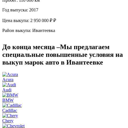
Пробег:
110 000 км
П
Год выпуска:
2017
Г
Цена выкупа:
2 950 000 ₽ ₽
Ц
Район выкупа:
Ивантеевка
Р
До конца месяца –
Мы предлагаем
специальные повышенные условия
на
выкуп марок авто в Ивантеевке
Acura
Audi
BMW
Cadillac
Chery