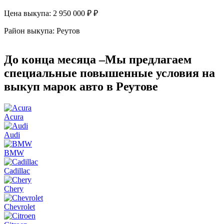
Цена выкупа:
2 950 000 ₽ ₽
Ц
Район выкупа:
Реутов
Р
До конца месяца –
Мы предлагаем
специальные повышенные условия
на
выкуп марок авто в Реутове
Acura
Audi
BMW
Cadillac
Chery
Chevrolet