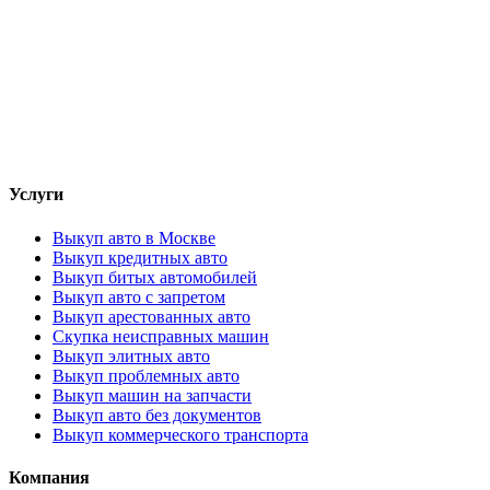
Услуги
Выкуп авто в Москве
Выкуп кредитных авто
Выкуп битых автомобилей
Выкуп авто с запретом
Выкуп арестованных авто
Скупка неисправных машин
Выкуп элитных авто
Выкуп проблемных авто
Выкуп машин на запчасти
Выкуп авто без документов
Выкуп коммерческого транспорта
Компания