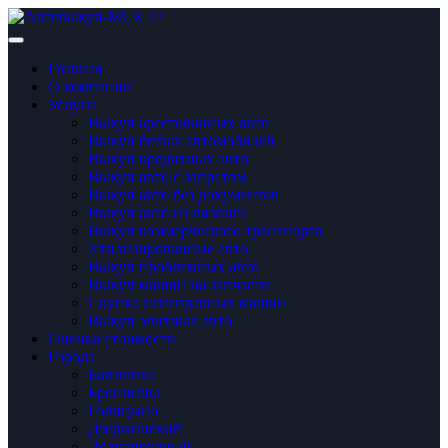
Главная
О компании
Услуги
Выкуп арестованных авто
Выкуп битых автомобилей
Выкуп кредитных авто
Выкуп авто с запретом
Выкуп авто без документов
Выкуп авто из лизинга
Выкуп коммерческого транспорта
Утилизированные авто
Выкуп проблемных авто
Выкуп машин на запчасти
Скупка неисправных машин
Выкуп элитных авто
Оценка стоимости
Города
Балашиха
Бронницы
Голицынo
Дзержинский
Долгопрудный